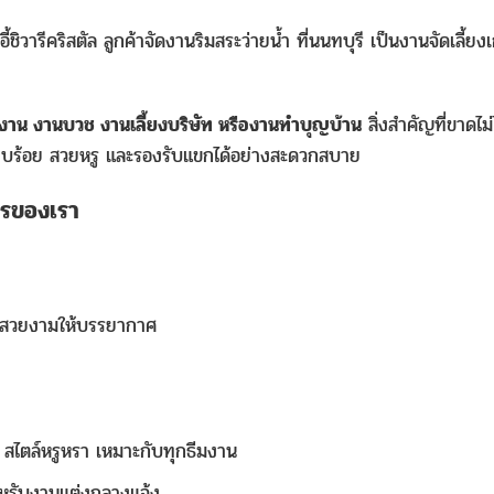
ี้ชิวารีคริสตัล ลูกค้าจัดงานริมสระว่ายน้ำ ที่นนทบุรี เป็นงานจัดเลี้ยงเก
งาน งานบวช งานเลี้ยงบริษัท หรืองานทำบุญบ้าน
สิ่งสำคัญที่ขาดไม่
รียบร้อย สวยหรู และรองรับแขกได้อย่างสะดวกสบาย
การของเรา
ความสวยงามให้บรรยากาศ
ง สไตล์หรูหรา เหมาะกับทุกธีมงาน
 สำหรับงานแต่งกลางแจ้ง