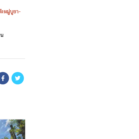
ต๊ะหมู่บูชา-
อน
17
พ.ย.