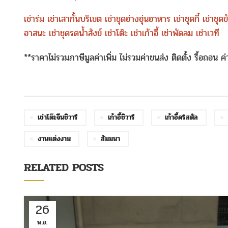
เช่าร่ม
เช่าเสากั้นบริเขต
เช่าชุดอ่างอุ่นอาหาร
เช่าชุดกี๋
เช่าชุด
อาสนะ
เช่าชุดรดน้ำสังข์
เช่าโต๊ะ
เช่าเก้าอี้
เช่าพัดลม
เช่าเวที
**ราคาไม่รวมภาษีมูลค่าเพิ่ม ไม่รวมค่าขนส่ง ติดตั้ง รื้อถอน 
เช่าโต๊ะจีนชิวารี
เก้าอี้ชิวารี
เก้าอี้คริสตัล
งานแต่งงาน
สัมมนา
RELATED POSTS
26
พ.ย.