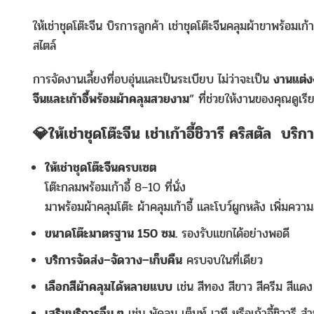
ให้เช่าชุดโต๊ะจีน บิรการลูกค้า เช่าชุดโต๊ะจีนคลุมผ้าขาพร้อมเก้าอ
สไตล์
การจัดงานเลี้ยงที่อบอุ่นและเป็นระเบียบ ไม่ว่าจะเป็น
งานแต่ง
จีนและเก้าอี้พร้อมผ้าคลุมสวยงาม
” ที่ช่วยให้งานของคุณดูเ
💎ให้เช่าชุดโต๊ะจีน เช่าเก้าอี้ชิวารี คริสตัล บริ
ให้เช่าชุดโต๊ะจีนครบเซต
โต๊ะกลมพร้อมเก้าอี้ 8–10 ที่นั่ง
มาพร้อมผ้าคลุมโต๊ะ ผ้าคลุมเก้าอี้ และโบว์ผูกหลัง เพิ่ม
ขนาดโต๊ะมาตรฐาน 150 ซม.
รองรับแขกได้อย่างพอดี
บริการจัดส่ง–จัดวาง–เก็บคืน
ครบจบในที่เดียว
เลือกสีผ้าคลุมได้หลายแบบ
เช่น สีทอง สีขาว สีครีม สีแด
เสริมบริการอื่น ๆ
เช่น พัดลม เต็นท์ เวที หรือเก้าอี้ชิวารี