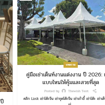
บทความ
คู่มือเช่าเต็นท์งานแต่งงาน ปี 2026: 
แบบไหนให้คุ้มและสวยที่สุด
Posted by
Thewish Tent
คลิก Link เช่าโต๊ะจีน เช่าชุดโต๊ะจีน เช่าเก้าอี้ เช่าโต๊ะ เช่าเต
ปี
เช่...