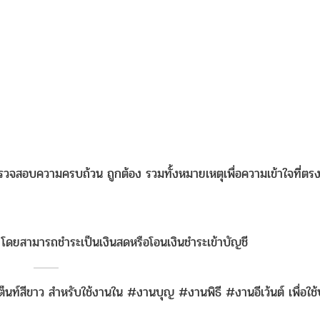
รวจสอบความครบถ้วน ถูกต้อง รวมทั้งหมายเหตุเพื่อความเข้าใจที่ตรง
นที โดยสามารถชำระเป็นเงินสดหรือโอนเงินชำระเข้าบัญชี
ต็นท์สีขาว สำหรับใช้งานใน #งานบุญ #งานพิธี #งานอีเว้นต์ เพื่อใช