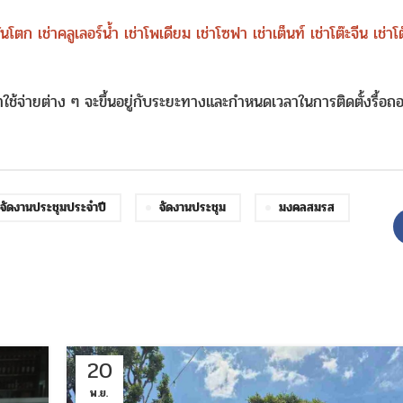
ขันโตก
เช่าคลูเลอร์น้ำ
เช่าโพเดียม
เช่าโซฟา
เช่าเต็นท์
เช่าโต๊ะจีน
เช่าโ
ค่าใช้จ่ายต่าง ๆ จะขึ้นอยู่กับระยะทางและกำหนดเวลาในการติดตั้งรื้อถ
จัดงานประชุมประจำปี
จัดงานประชุม
มงคลสมรส
20
พ.ย.