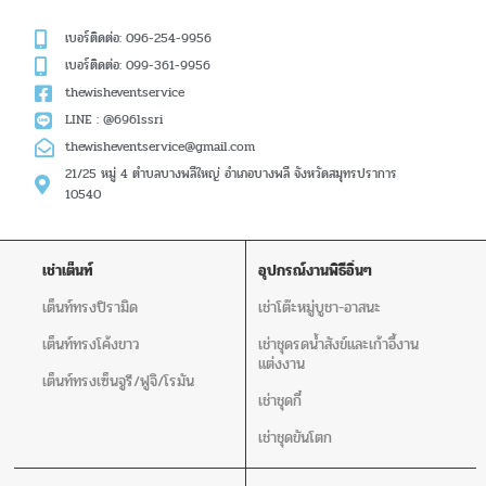
เบอร์ติดต่อ: 096-254-9956
เบอร์ติดต่อ: 099-361-9956
thewisheventservice
LINE : @696lssri
thewisheventservice@gmail.com
21/25 หมู่ 4 ตำบลบางพลีใหญ่ อำเภอบางพลี จังหวัดสมุทรปราการ
10540
เช่าเต็นท์
อุปกรณ์งานพิธีอิ่นๆ
เต็นท์ทรงปิรามิด
เช่าโต๊ะหมู่บูชา-อาสนะ
เต็นท์ทรงโค้งขาว
เช่าชุดรดน้ำสังข์และเก้าอี้งาน
แต่งงาน
เต็นท์ทรงเซ็นจูรี/ฟูจิ/โรมัน
เช่าชุดกี๋
เช่าชุดขันโตก