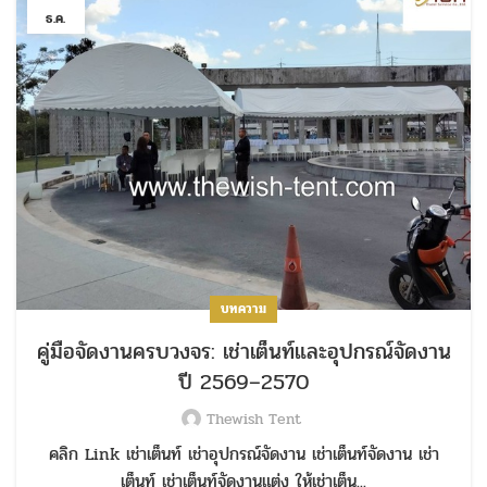
ธ.ค.
บทความ
คู่มือจัดงานครบวงจร: เช่าเต็นท์และอุปกรณ์จัดงาน
ปี 2569–2570
Thewish Tent
คลิก Link เช่าเต็นท์ เช่าอุปกรณ์จัดงาน เช่าเต็นท์จัดงาน เช่า
เต็นท์ เช่าเต็นท์จัดงานแต่ง ให้เช่าเต็น...