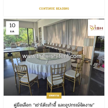
CONTINUE READING
10
ธ.ค.
บทความ
คู่มือเลือก “เช่าโต๊ะเก้าอี้ และอุปกรณ์จัดงาน”