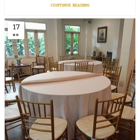
CONTINUE READING
17
พ.ย.