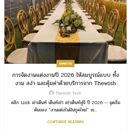
บทความ
การจัดงานแต่งงานปี 2026 ให้สมบูรณ์แบบ ทั้ง
งาม สง่า และคุ้มค่าด้วยบริการจาก Thewish
Thewish Tent
คลิก Link เช่าเต็นท์ เต็นท์เช่า เช่าเต็นท์ฟูจิ ปี 2026 — จุดเริ่ม
ต้นของ “งานแต่งในฝันยุคใหม่” เช...
CONTINUE READING